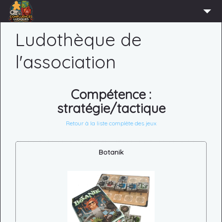
ACCUEIL
Ludothèque de
L’ASSOCIATION
l'association
ADHÉRER
AGENDA
Compétence :
stratégie/tactique
ACTUS
LUDOTHÈQUE
Retour à la liste complète des jeux
PARTENAIRES
Botanik
PRESSE
CONTACT
CONNEXION