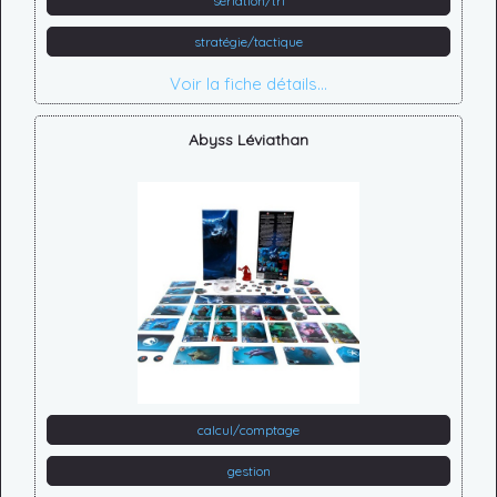
sériation/tri
stratégie/tactique
Voir la fiche détails...
Abyss Léviathan
calcul/comptage
gestion