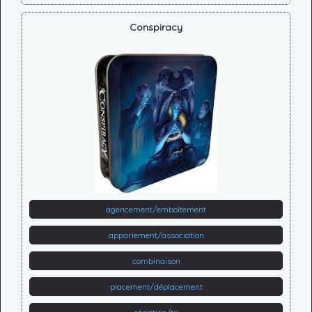
Conspiracy
agencement/emboîtement
appariement/association
combinaison
placement/déplacement