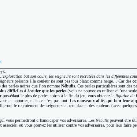
v
.
byx.
’exploration bat son cours, les seigneurs sont recrutées dans les différentes co
seigneurs présents à la couleur ne sont pas tous blanc comme neige… Car des
co
ire des perles noires que l’on nomme
Nébulis
. Ces perles particulières sont des
plus difficiles à écouler que les perles
(vous ne pouvez en utiliser qu’une seule à
ur possédant le plus de perles noires à la fin du jeu, vous obtenez la
figurine du
ous en apporter, mais ce n’est pas tout.
Les nouveaux alliés qui font leur ap
iliteront le recrutement des seigneurs en remplaçant des couleurs (avec quelques 
 qui vous permettront d’handicaper vos adversaires. Les
Nébulis
peuvent être uti
x associés, ou vous pouvez les utiliser contre vos adversaires, pour leur faire