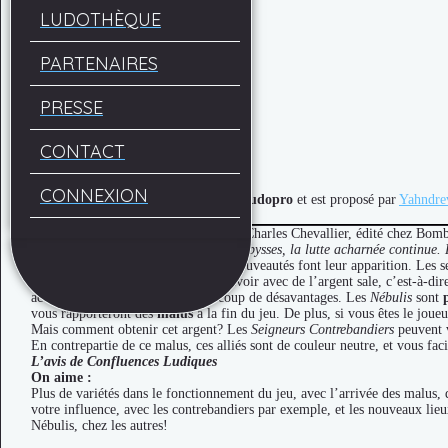
LUDOTHÈQUE
calcul/comptage
gestion
stratégie/tactique
PARTENAIRES
Niveau de jeu :
Occasionnel
Type de jeu :
PRESSE
Temps de jeu :
CONTACT
45
'
Type de matériel :
CONNEXION
Ce système de classement se nomme
Ludopro
et est proposé par
Yahndre
Que signifie ce classement ?
Extension créée par Bruno Cathala et Charles Chevallier, édité chez Bom
Dans les profondeurs des abysses, la lutte acharnée continue. L
Dans l’extension Kraken, plusieurs nouveautés font leur apparition. Les 
seigneurs qui veulent prendre le pouvoir avec de l’argent sale, c’est-à-d
accompagnées cependant de beaucoup de désavantages. Les
Nébulis
sont
vous rapporteront des
malus
à la fin du jeu. De plus, si vous êtes le joue
Mais comment obtenir cet argent? Les
Seigneurs Contrebandiers
peuvent v
En contrepartie de ce malus, ces alliés sont de couleur neutre, et vous fac
L’avis de Confluences Ludiques
On aime :
Plus de variétés dans le fonctionnement du jeu, avec l’arrivée des malus,
votre influence, avec les contrebandiers par exemple, et les nouveaux lieu
Nébulis, chez les autres!