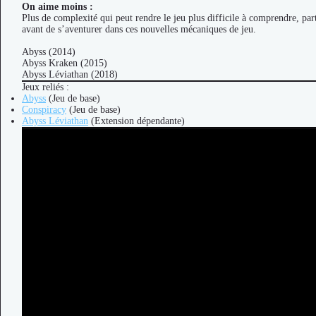
On aime moins :
Plus de complexité qui peut rendre le jeu plus difficile à comprendre, part
avant de s’aventurer dans ces nouvelles mécaniques de jeu.
Abyss (2014)
Abyss Kraken (2015)
Abyss Léviathan (2018)
Jeux reliés :
Abyss
(Jeu de base)
Conspiracy
(Jeu de base)
Abyss Léviathan
(Extension dépendante)