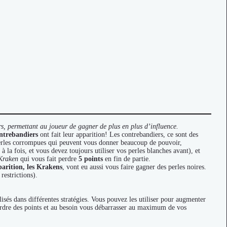
urs, permettant au joueur de gagner de plus en plus d’influence.
ntrebandiers
ont fait leur apparition! Les contrebandiers, ce sont des
 perles corrompues qui peuvent vous donner beaucoup de pouvoir,
 la fois, et vous devez toujours utiliser vos perles blanches avant), et
 Kraken
qui vous fait perdre
5 points
en fin de partie.
parition, les Krakens
, vont eu aussi vous faire gagner des perles noires.
restrictions).
lisés dans différentes stratégies. Vous pouvez les utiliser pour augmenter
 perdre des points et au besoin vous débarrasser au maximum de vos