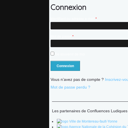
Connexion
Identifiant ou adresse e-mail
*
Mot de passe
*
Se souvenir de moi
Accueil
Vous n’avez pas de compte ?
Inscrivez-vo
l’association
Mot de passe perdu ?
Adhérer
Les partenaires de Confluences Ludiques
Agenda