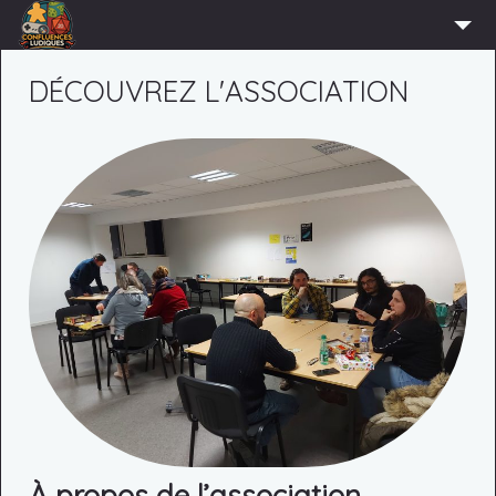
ACCUEIL
DÉCOUVREZ L'ASSOCIATION
L’ASSOCIATION
ADHÉRER
AGENDA
ACTUS
LUDOTHÈQUE
PARTENAIRES
PRESSE
CONTACT
CONNEXION
À propos de l’association