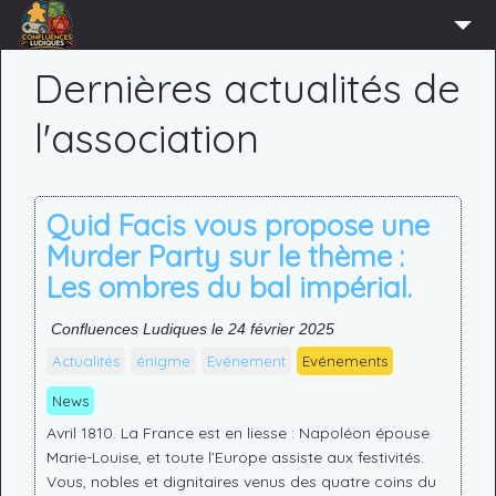
ACCUEIL
Dernières actualités de
L’ASSOCIATION
l'association
ADHÉRER
AGENDA
Quid Facis vous propose une
ACTUS
Murder Party sur le thème :
LUDOTHÈQUE
Les ombres du bal impérial.
PARTENAIRES
Confluences Ludiques le 24 février 2025
PRESSE
Actualités
énigme
Evénement
Evénements
CONTACT
News
Avril 1810. La France est en liesse : Napoléon épouse
CONNEXION
Marie-Louise, et toute l’Europe assiste aux festivités.
Vous, nobles et dignitaires venus des quatre coins du