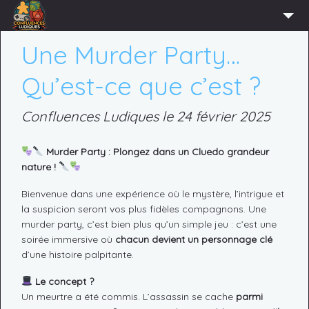
ACCUEIL
Une Murder Party…
L’ASSOCIATION
Qu’est-ce que c’est ?
ADHÉRER
Confluences Ludiques le 24 février 2025
AGENDA
ACTUS
Murder Party : Plongez dans un Cluedo grandeur
nature !
LUDOTHÈQUE
Bienvenue dans une expérience où le mystère, l’intrigue et
PARTENAIRES
la suspicion seront vos plus fidèles compagnons. Une
PRESSE
murder party, c’est bien plus qu’un simple jeu : c’est une
soirée immersive où
chacun devient un personnage clé
CONTACT
d’une histoire palpitante.
CONNEXION
Le concept ?
Un meurtre a été commis. L’assassin se cache
parmi