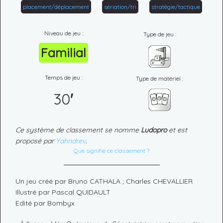
placement/déplacement
sériation/tri
stratégie/tactique
Niveau de jeu :
Type de jeu :
Familial
Temps de jeu :
Type de matériel :
30
'
Ce système de classement se nomme
Ludopro
et est
proposé par
Yahndrev
.
Que signifie ce classement ?
Un jeu créé par Bruno CATHALA ; Charles CHEVALLIER
Illustré par Pascal QUIDAULT
Edité par Bombyx