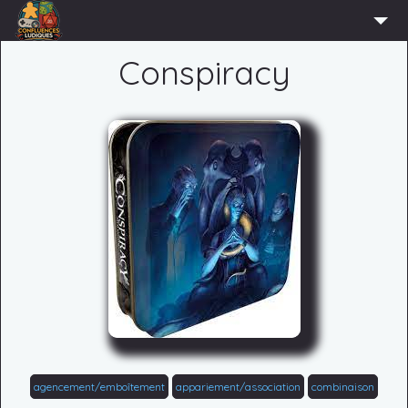
ACCUEIL
Conspiracy
L’ASSOCIATION
ADHÉRER
AGENDA
ACTUS
LUDOTHÈQUE
PARTENAIRES
PRESSE
CONTACT
CONNEXION
agencement/emboîtement
appariement/association
combinaison