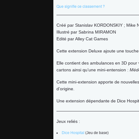
Que signifie ce classement ?
Actus
Créé par Stanislav KORDONSKIY ; Mike
Illustré par Sabrina MIRAMON
ludothèque
Edité par Alley Cat Games
Cette extension Deluxe ajoute une touche 
partenaires
Elle contient des ambulances en 3D pour v
cartons ainsi qu’une mini-entension :
Méde
presse
Cette mini-extension apporte de nouvelles
d’origine.
Contact
Une extension dépendante de Dice Hospit
Connexion
Jeux reliés :
Dice Hospital
(Jeu de base)