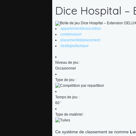
Dice Hospital –
appariement/association
combinaison
placement/déplacement
stratégie/tactique
Niveau de jeu :
Occasionnel
Accueil
Type de jeu :
l’association
Temps de jeu :
60
'
Adhérer
Type de matériel :
Agenda
Ce système de classement se nomme
Lu