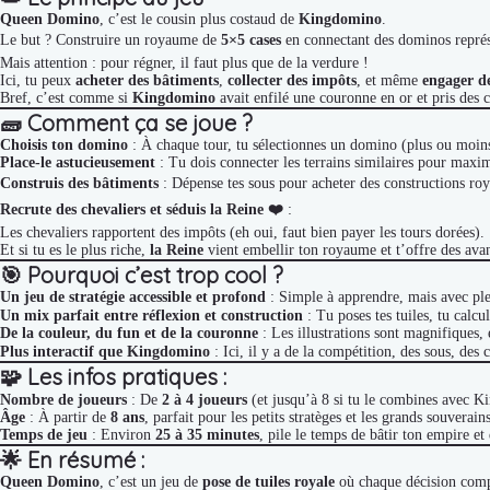
Queen Domino
, c’est le cousin plus costaud de
Kingdomino
.
Le but ? Construire un royaume de
5×5 cases
en connectant des dominos représe
Mais attention : pour régner, il faut plus que de la verdure !
Ici, tu peux
acheter des bâtiments
,
collecter des impôts
, et même
engager de
Bref, c’est comme si
Kingdomino
avait enfilé une couronne en or et pris des 
🧱
Comment ça se joue ?
Choisis ton domino
: À chaque tour, tu sélectionnes un domino (plus ou moin
Place-le astucieusement
: Tu dois connecter les terrains similaires pour maxim
Construis des bâtiments
: Dépense tes sous pour acheter des constructions roya
Recrute des chevaliers et séduis la Reine ❤️
:
Les chevaliers rapportent des impôts (eh oui, faut bien payer les tours dorées).
Et si tu es le plus riche,
la Reine
vient embellir ton royaume et t’offre des av
🎯
Pourquoi c’est trop cool ?
Un jeu de stratégie accessible et profond
: Simple à apprendre, mais avec ple
Un mix parfait entre réflexion et construction
: Tu poses tes tuiles, tu calcu
De la couleur, du fun et de la couronne
: Les illustrations sont magnifiques, e
Plus interactif que Kingdomino
: Ici, il y a de la compétition, des sous, des
🧩
Les infos pratiques :
Nombre de joueurs
: De
2 à 4 joueurs
(et jusqu’à 8 si tu le combines avec
Âge
: À partir de
8 ans
, parfait pour les petits stratèges et les grands souverains
Temps de jeu
: Environ
25 à 35 minutes
, pile le temps de bâtir ton empire et
🌟
En résumé :
Queen Domino
, c’est un jeu de
pose de tuiles royale
où chaque décision compt