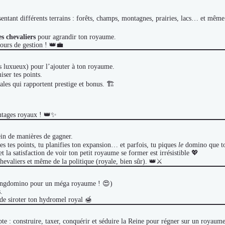
ntant différents terrains : forêts, champs, montagnes, prairies, lacs… et même 
s chevaliers
pour agrandir ton royaume.
cours de gestion ! 👑💼
s luxueux) pour l’ajouter à ton royaume.
iser tes points.
les qui rapportent prestige et bonus. 🏗️
antages royaux ! 👑✨
in de manières de gagner.
les tes points, tu planifies ton expansion… et parfois, tu piques
le
domino que to
t la satisfaction de voir ton petit royaume se former est irrésistible 💖
 chevaliers et même de la politique (royale, bien sûr). 👑⚔️
 Kingdomino pour un méga royaume ! 😍)
.
 de siroter ton hydromel royal 🍯
e : construire, taxer, conquérir et séduire la Reine pour régner sur un royaume