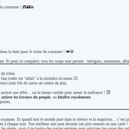
?
 la couronne ! 👸🏰💫
dans la lutte pour le trône du royaume ! 👑💀
e. Et pour la conquérir, tous les coups sont permis : intrigues, assassinats, all
 du trône.
faut trahir tes “alliés” à la moindre occasion 😏
ence (une file de cartes au centre du jeu).
r activer son effet… ou la laisser cachée pour semer la méfiance ! 😈
,
attirer les faveurs du peuple
, ou
bluffer royalement
.
 points.
 royaume. Et quand tout le monde joue dans le silence et la suspicion… c’est ju
sent à chaque tour. Ton meilleur ami peut devenir ton pire ennemi en une carte !
s règles, mais il te faudra des parties entières pour anticiper les coups des aut