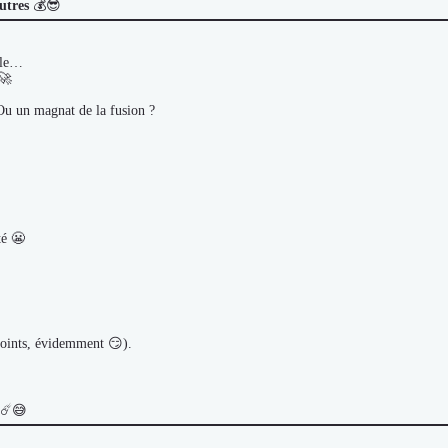
utres
💰😎
able…
 🚀
Ou un magnat de la fusion ?
té 😬
 points, évidemment 😏).
 ☄️😅