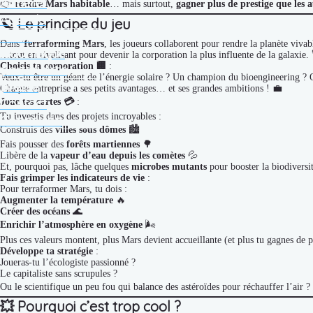
Adhérer
👉
rendre Mars habitable
… mais surtout,
gagner plus de prestige que les a
Agenda
🪐
Le principe du jeu
Actus
Dans
Terraforming Mars
, les joueurs collaborent pour rendre la planète viv
ludothèque
…tout en rivalisant pour devenir la corporation la plus influente de la galaxie.
Choisis ta corporation 🏢
:
partenaires
Veux-tu être un géant de l’énergie solaire ? Un champion du bioengineering ? 
presse
Chaque entreprise a ses petits avantages… et ses grandes ambitions ! 💼
Contact
Joue tes cartes 💳
:
Tu investis dans des projets incroyables :
Connexion
Construis des
villes sous dômes
🏙️
Fais pousser des
forêts martiennes
🌳
Libère de la
vapeur d’eau depuis les comètes
💦
Et, pourquoi pas, lâche quelques
microbes mutants
pour booster la biodiversi
Fais grimper les indicateurs de vie
:
Pour terraformer Mars, tu dois :
Augmenter la température
🔥
Créer des océans
🌊
Enrichir l’atmosphère en oxygène
🌬️
Plus ces valeurs montent, plus Mars devient accueillante (et plus tu gagnes de
Développe ta stratégie
:
Joueras-tu l’écologiste passionné ?
Le capitaliste sans scrupules ?
Ou le scientifique un peu fou qui balance des astéroïdes pour réchauffer l’air ?
💥
Pourquoi c’est trop cool ?