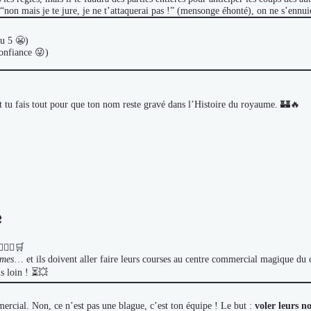
es “non mais je te jure, je ne t’attaquerai pas !” (mensonge éhonté), on ne s’ennu
ou 5 😬)
onfiance 😜)
et tu fais tout pour que ton nom reste gravé dans l’Histoire du royaume. 🏰🔥
e
♂️🧝‍♀️🛒
rmes
… et ils doivent aller faire leurs courses au centre commercial magique du c
is loin ! ⏳💥
rcial. Non, ce n’est pas une blague, c’est ton équipe ! Le but :
voler leurs 