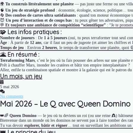
🌍
Tu construis littéralement une planète
— pas juste une ferme ou une vill
🧠
Un jeu de stratégie profond
: économie, écologie, science, politique… tou
🔄
Des combos de cartes ultra satisfaisants
: quand ton moteur économique to
😈
Un peu d’interaction et de coups bas
: tu peux gêner tes adversaires, pique
💬
Et toujours une ambiance de compétition “scientifique”
: “Je te promets
🧩
Les infos pratiques :
Nombre de joueurs
: De
1 à 5 joueurs
(oui, tu peux terraformer tout seul com
Âge
: À partir de
12 ans
, car il faut un peu de jugeote (et aimer les chiffres et
Temps de jeu
: Environ
2 heures
, le temps de transformer une planète, quoi 
🌋
En résumé :
Terraforming Mars
, c’est le jeu où tu fais pousser des arbres sur une planète
Prêt à chauffer Mars, inonder les cratères et bâtir ton empire interplanétaire ?
Allez, enfile ta combinaison spatiale et montre à la galaxie qui est le patron du
Un mois, un jeu
5 mai 2026
No comments
Mai 2026 – Le Q avec Queen Domino
👑🌈
Queen Domino
— le jeu où tu deviens un roi (ou une reine 👸) bâtisse
Bienvenue dans un monde où les dominos ne servent pas à faire tomber des ran
Tu vas devoir
explorer, bâtir et régner
… tout en surveillant les ambitions un 
👑
Le principe du jeu