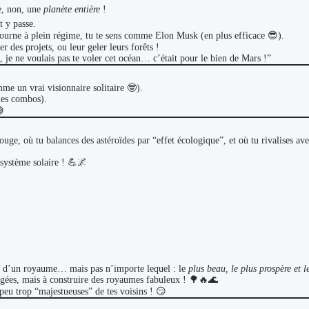
e, non, une
planète entière
!
t y passe.
urne à plein régime, tu te sens comme Elon Musk (en plus efficace 😎).
r des projets, ou leur geler leurs forêts !
, je ne voulais pas te voler cet océan… c’était pour le bien de Mars !”
me un vrai visionnaire solitaire 🤓).
 les combos).
😅
 rouge, où tu balances des astéroïdes par “effet écologique”, et où tu rivalises av
 système solaire ! 💪🌌
ur d’un royaume… mais pas n’importe lequel : le
plus beau, le plus prospère et 
gées, mais à construire des royaumes fabuleux ! 🌳🔥🌊
peu trop “majestueuses” de tes voisins ! 😏