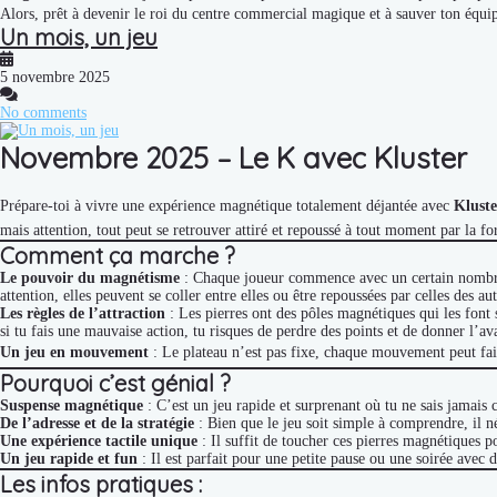
Alors, prêt à devenir le roi du centre commercial magique et à sauver ton équipe 
Un mois, un jeu
5 novembre 2025
No comments
Novembre 2025 – Le K avec Kluster
Prépare-toi à vivre une expérience magnétique totalement déjantée avec
Kluste
mais attention, tout peut se retrouver attiré et repoussé à tout moment par la f
Comment ça marche ?
Le pouvoir du magnétisme
: Chaque joueur commence avec un certain nombre de
attention, elles peuvent se coller entre elles ou être repoussées par celles des aut
Les règles de l’attraction
: Les pierres ont des pôles magnétiques qui les font s’
si tu fais une mauvaise action, tu risques de perdre des points et de donner l’av
Un jeu en mouvement
: Le plateau n’est pas fixe, chaque mouvement peut faire 
Pourquoi c’est génial ?
Suspense magnétique
: C’est un jeu rapide et surprenant où tu ne sais jamais 
De l’adresse et de la stratégie
: Bien que le jeu soit simple à comprendre, il n
Une expérience tactile unique
: Il suffit de toucher ces pierres magnétiques po
Un jeu rapide et fun
: Il est parfait pour une petite pause ou une soirée avec d
Les infos pratiques :