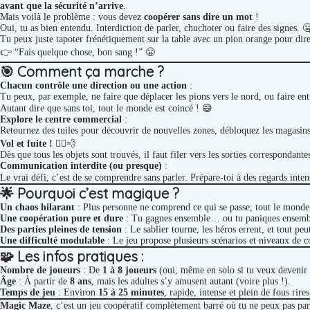
avant que la sécurité n’arrive
.
Mais voilà le problème : vous devez
coopérer sans dire un mot
!
Oui, tu as bien entendu. Interdiction de parler, chuchoter ou faire des signes. 
Tu peux juste tapoter frénétiquement sur la table avec un pion orange pour dire
👉 “Fais quelque chose, bon sang !” 😤
🎯
Comment ça marche ?
Chacun contrôle une direction ou une action
:
Tu peux, par exemple, ne faire que déplacer les pions vers le nord, ou faire ent
Autant dire que sans toi, tout le monde est coincé ! 😅
Explore le centre commercial
:
Retournez des tuiles pour découvrir de nouvelles zones, débloquez les magasins
Vol et fuite !
🏃‍♂️💨
Dès que tous les objets sont trouvés, il faut filer vers les sorties correspondant
Communication interdite (ou presque)
:
Le vrai défi, c’est de se comprendre sans parler. Prépare-toi à des regards intens
🌟
Pourquoi c’est magique ?
Un chaos hilarant
: Plus personne ne comprend ce qui se passe, tout le monde
Une coopération pure et dure
: Tu gagnes ensemble… ou tu paniques ensemb
Des parties pleines de tension
: Le sablier tourne, les héros errent, et tout peu
Une difficulté modulable
: Le jeu propose plusieurs scénarios et niveaux de c
🧩
Les infos pratiques :
Nombre de joueurs
: De
1 à 8 joueurs
(oui, même en solo si tu veux devenir
Âge
: À partir de
8 ans
, mais les adultes s’y amusent autant (voire plus !).
Temps de jeu
: Environ
15 à 25 minutes
, rapide, intense et plein de fous rires
Magic Maze
, c’est un jeu coopératif complètement barré où tu ne peux pas par