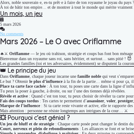
Alors, noble souverain·e, es-tu prêt·e à faire de ton royaume le joyau du pays 
À toi de bâtir ton empire… et de montrer à tout le monde qui mérite vraiment
Un mois, un jeu
5 mars 2026
No comments
Mars 2026 – Le O avec Oriflamme
🔥⚔️
Oriflamme
— le jeu où trahison, stratégie et coups bas font bon ménage 
Bienvenue dans un royaume sans roi, sans héritier, et surtout… sans pitié ! 😈
Les grandes familles (toi et tes adversaires, évidemment) se disputent la couronn
👑
Le principe du jeu
Dans
Oriflamme
, chaque joueur incarne une
famille noble
qui veut s’emparer
Le but ? Obtenir
le plus d’influence
à la fin de la partie… même si pour ça, il 
Place ta carte face cachée
: À ton tour, tu poses une carte dans la ligne d’influ
Tu peux la poser à gauche, à droite, ou sur l’une des tiennes déjà révélées.
Révèle et active
: Quand c’est ton tour, tu peux choisir de révéler ta carte pou
Fais des coups tordus
: Tes cartes te permettent d’
assassiner
,
voler
,
protéger
Marque de l’influence
: Si ta carte reste vivante et active, elle te rapporte des
Mais attention : personne ne résiste longtemps aux intrigues de la cour… ⚔️
💥
Pourquoi c’est génial ?
Un jeu de bluff et de stratégie
: Chaque carte posée peut changer le destin du
Court, nerveux et plein de rebondissements
: Les alliances se font et se bri
Simple à apprendre, diabolique à maîtriser
: En deux minutes tu comprends le