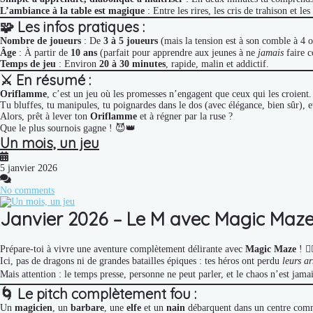
L’ambiance à la table est magique
: Entre les rires, les cris de trahison et l
🧩
Les infos pratiques :
Nombre de joueurs
: De
3 à 5 joueurs
(mais la tension est à son comble à 4 
Âge
: À partir de
10 ans
(parfait pour apprendre aux jeunes à ne
jamais
faire c
Temps de jeu
: Environ
20 à 30 minutes
, rapide, malin et addictif.
⚔️
En résumé :
Oriflamme
, c’est un jeu où les promesses n’engagent que ceux qui les croient.
Tu bluffes, tu manipules, tu poignardes dans le dos (avec élégance, bien sûr), 
Alors, prêt à lever ton
Oriflamme
et à régner par la ruse ?
Que le plus sournois gagne ! 😈👑
Un mois, un jeu
5 janvier 2026
No comments
Janvier 2026 – Le M avec Magic Maz
Prépare-toi à vivre une aventure complètement délirante avec
Magic Maze
! 🧙‍
Ici, pas de dragons ni de grandes batailles épiques : tes héros ont perdu
leurs a
Mais attention : le temps presse, personne ne peut parler, et le chaos n’est jama
🌀
Le pitch complètement fou :
Un
magicien
, un
barbare
, une
elfe
et un
nain
débarquent dans un centre comme