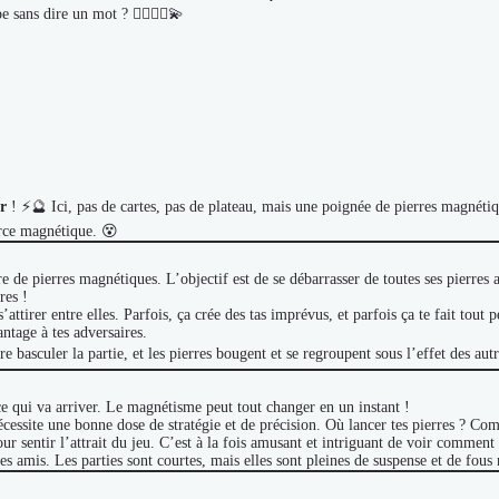
sans dire un mot ? 🧙‍♀️🧝‍♂️💫
r
! ⚡🔮 Ici, pas de cartes, pas de plateau, mais une poignée de pierres magnétiqu
orce magnétique. 😵
 pierres magnétiques. L’objectif est de se débarrasser de toutes ses pierres av
res !
attirer entre elles. Parfois, ça crée des tas imprévus, et parfois ça te fait tout 
antage à tes adversaires.
basculer la partie, et les pierres bougent et se regroupent sous l’effet des autr
ce qui va arriver. Le magnétisme peut tout changer en un instant !
écessite une bonne dose de stratégie et de précision. Où lancer tes pierres ? Co
ur sentir l’attrait du jeu. C’est à la fois amusant et intriguant de voir comment 
es amis. Les parties sont courtes, mais elles sont pleines de suspense et de fous r