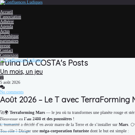
Accueil
l’association
Adhérer
Agenda
Actus
ludothèque
partenaires
presse
Contact
Connexion
Iruina DA COSTA's Posts
Un mois, un jeu
5 août 2026
No comments
Août 2026 – Le T avec TerraForming 
🚀🌍
Terraforming Mars
— le jeu où tu transformes une planète rouge et stéri
Bienvenue en
l’an 2400 et des poussières
!
Accueil
L’humanité a décidé d’en avoir marre de la Terre et de s’installer sur
Mars
. 
l’association
Ton rôle ? Diriger une
méga-corporation futuriste
dont le but est simple :