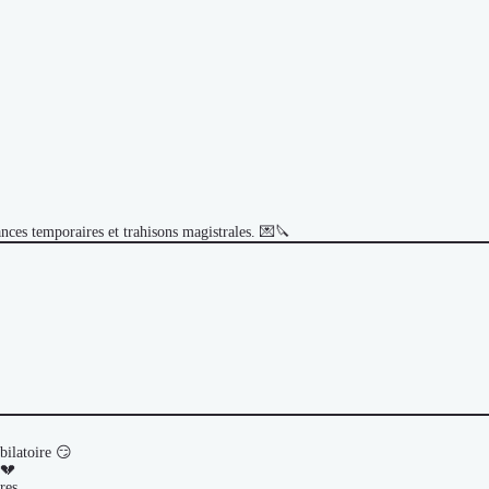
iances temporaires et trahisons magistrales. 💌🔪
bilatoire 😏
 💔
res.