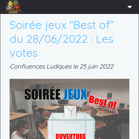
ACCUEIL
Soirée jeux “Best of”
L’ASSOCIATION
du 28/06/2022 : Les
ADHÉRER
votes
AGENDA
Confluences Ludiques le 25 juin 2022
ACTUS
LUDOTHÈQUE
PARTENAIRES
PRESSE
CONTACT
CONNEXION