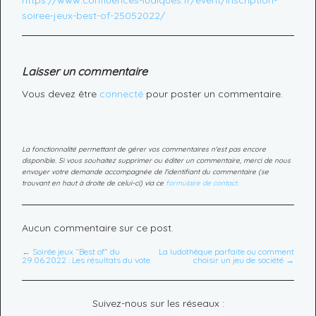
https://www.confluences-ludiques.fr/event/inscription-
soiree-jeux-best-of-25052022/
Laisser un commentaire
Vous devez être
connecté
pour poster un commentaire.
La fonctionnalité permettant de gérer vos commentaires n'est pas encore
disponible. Si vous souhaitez supprimer ou éditer un commentaire, merci de nous
envoyer votre demande accompagnée de l'identifiant du commentaire (se
trouvant en haut à droite de celui-ci) via ce
formulaire de contact.
Aucun commentaire sur ce post.
← Soirée jeux “Best of” du
La ludothèque parfaite ou comment
29.06.2022 : Les résultats du vote
choisir un jeu de société →
Suivez-nous sur les réseaux :