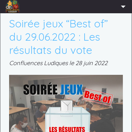
ACCUEIL
Soirée jeux “Best of”
L’ASSOCIATION
du 29.06.2022 : Les
ADHÉRER
résultats du vote
AGENDA
Confluences Ludiques le 28 juin 2022
ACTUS
LUDOTHÈQUE
PARTENAIRES
PRESSE
CONTACT
CONNEXION