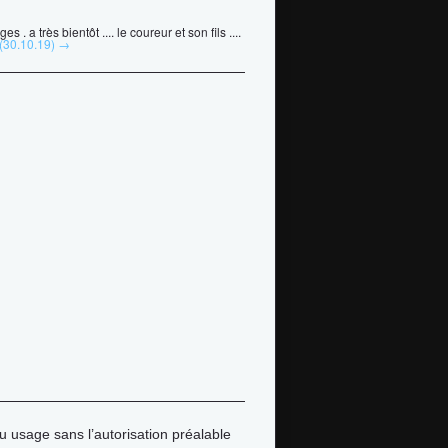
. a très bientôt .... le coureur et son fils ....
 (30.10.19) →
u usage sans l’autorisation préalable