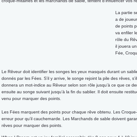
croque-mitaines et les marchands de sable, tentent d’influencer vos r
La partie s
a de joueur
de points p
va enfiler 
rôle du Rêv
il jouera u
Fée, Croqu
Le Rêveur doit identifier les songes les yeux masqués durant un sablie
donnés par les Fées. S’il y arrive, le songe rejoint la pile des rêves, 
donnera un mot-indice au Rêveur selon son rôle jusqu’à ce que ce d
ensuite au songe suivant jusqu’à la fin du sablier. Il doit ensuite res
venu pour marquer des points.
Les Fées marquent des points pour chaque rêve obtenu. Les Croque-M
erreur pour qu’il cauchemarde. Les Marchands de sable doivent garant
rêves pour marquer des points.