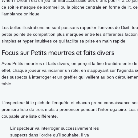
When I Dream est un jeu familial accessible dès 8 ans pour 4 à 10 jou
ce soit le masque de sommeil ou la pioche centrale en forme de lit, c
l’ambiance onirique.
Les belles illustrations ne sont pas sans rappeler l’univers de Dixit, t
petite pointe de compétition plus marquée entre les différentes facti
simples et hyper intuitives ce qui facilite sa prise en main rapide.
Focus sur Petits meurtres et faits divers
Avec Petits meurtres et faits divers, on perçoit la fine frontière entre le
effet, chaque joueur va incarner un rôle, en s’appuyant sur l’agenda se
des suspects à interroger et un greffier qui veillent au bon déroulemen
table.
L’inspecteur lit le pitch de l’enquête et chacun prend connaissance se
première liste de trois mots à prononcer pendant l’interrogatoire. Les 
coupable une liste différente.
L’inspecteur va interroger successivement les
suspects dans l’ordre qu’il souhaite. Il va