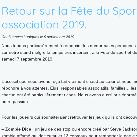
Retour sur la Fête du Spor
association 2019.
Confluences Ludiques le 9 septembre 2019
Nous tenons particulièrement à remercier les nombreuses personnes q
sur notre stand malgré le temps très incertain, à la Fête du sport et 
samedi 7 septembre 2019.
L’accueil que nous avons reçu fait vraiment chaud au cœur et nous mo
répondre à vos attentes. Elus, responsables associatifs, familles… 
chacun ont été particulièrement riches. Nous avons aussi pris énormém
notre passion.
Pour les joueurs qui souhaiteraient retrouver les jeux qu’ils ont déco
–
Zombie Dice
: un jeu de dés stop ou encore créé par Steve Jackso
zombie affamé qui doit cumuler 13 cerveaux pour remporter la partie 