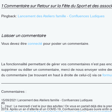
1 Commentaire sur Retour sur la Fête du Sport et des associ
Pingback:
Lancement des Ateliers famille - Confluences Ludiques
Laisser un commentaire
Vous devez être
connecté
pour poster un commentaire.
La fonctionnalité permettant de gérer vos commentaires n'est pas enc
supprimer ou éditer un commentaire, merci de nous envoyer votre de
du commentaire (se trouvant en haut à droite de celui-ci) via ce
formul
Commentaires :
15/09/2021
Lancement des Ateliers famille - Confluences Ludiques
#9
[…] tout : Le mercredi c’est le jour des adultes ! On vous en parlait déjà dès la pr
2019. Après un an d’attente et un COVID-19, Confluences Ludiques ouvre enfin ce
← Soirée jeu du mercredi 18 septembre
Confluences Ludiques – news août 2019