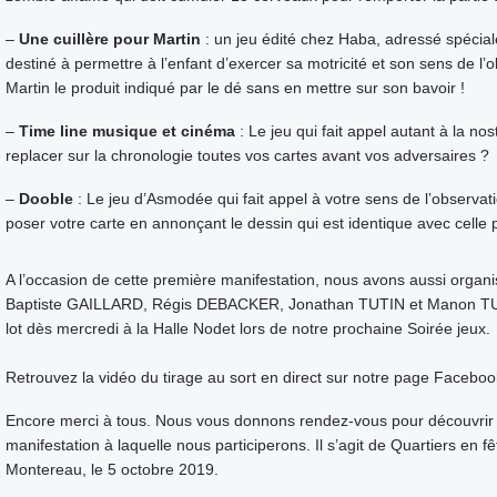
–
Une cuillère pour Martin
: un jeu édité chez Haba, adressé spéciale
destiné à permettre à l’enfant d’exercer sa motricité et son sens de 
Martin le produit indiqué par le dé sans en mettre sur son bavoir !
–
Time line musique et cinéma
: Le jeu qui fait appel autant à la n
replacer sur la chronologie toutes vos cartes avant vos adversaires ?
–
Dooble
: Le jeu d’Asmodée qui fait appel à votre sens de l’observat
poser votre carte en annonçant le dessin qui est identique avec celle p
A l’occasion de cette première manifestation, nous avons aussi organisé
Baptiste GAILLARD, Régis DEBACKER, Jonathan TUTIN et Manon TUTI
lot dès mercredi à la Halle Nodet lors de notre prochaine Soirée jeux.
Retrouvez la vidéo du tirage au sort en direct sur notre page Facebo
Encore merci à tous. Nous vous donnons rendez-vous pour découvrir d
manifestation à laquelle nous participerons. Il s’agit de Quartiers en f
Montereau, le 5 octobre 2019.