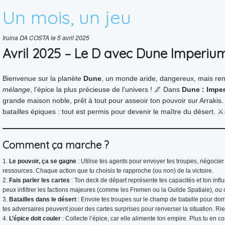
Un mois, un jeu
Iruina DA COSTA le 5 avril 2025
Avril 2025 – Le D avec Dune Imperiu
Bienvenue sur la planète
Dune
, un monde aride, dangereux, mais re
mélange
, l’épice la plus précieuse de l’univers ! 🌌 Dans
Dune : Impe
grande maison noble, prêt à tout pour asseoir ton pouvoir sur Arrakis. 
batailles épiques : tout est permis pour devenir le maître du désert. ⚔️
Comment ça marche ?
Le pouvoir, ça se gagne
: Utilise tes agents pour envoyer tes troupes, négocier
ressources. Chaque action que tu choisis te rapproche (ou non) de la victoire.
Fais parler les cartes
: Ton deck de départ représente tes capacités et ton influ
peux infiltrer les factions majeures (comme les Fremen ou la Guilde Spatiale), o
Batailles dans le désert
: Envoie tes troupes sur le champ de bataille pour dom
tes adversaires peuvent jouer des cartes surprises pour renverser la situation. Ri
L’épice doit couler
: Collecte l’épice, car elle alimente ton empire. Plus tu en c