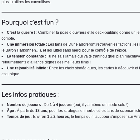
plus tu attires les convoitises.
Pourquoi c’est fun ?
C’est la guerre !
: Combiner la pose d’ouvriers et le deck-building donne un je
compte.
Une immersion totale
: Les fans de Dune adoreront retrouver les factions, l
le Baron Harkonnen…), et les luttes sans merci pour le contrôle de l’épice.
La tension constante
: Tu ne sais jamais qui va te trahir ou quel plan machiav
retournements d’alliance dignes des meilleurs films !
Une rejouabilité infinie
: Entre les choix stratégiques, les cartes à découvrir et
est unique.
Les infos pratiques :
Nombre de joueurs
: De
1 à 4 joueurs
(oui, il y a même un mode solo !).
Âge
: À partir de
13 ans
, pour les stratèges en herbe et les fans de science-fict
Temps de jeu
: Environ
1 à 2 heures
, le temps qu’il faut pour s’imposer sur Arr