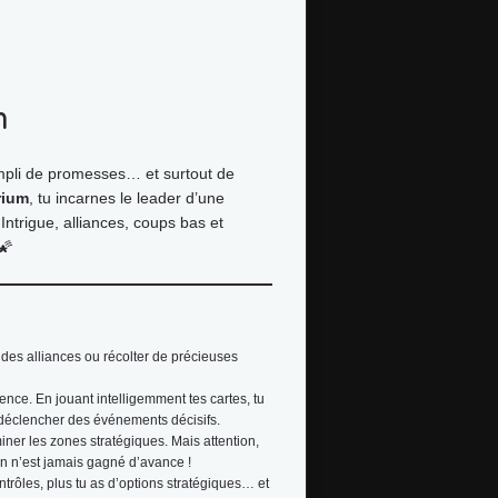
m
mpli de promesses… et surtout de
rium
, tu incarnes le leader d’une
Intrigue, alliances, coups bas et
🌠
 des alliances ou récolter de précieuses
ence. En jouant intelligemment tes cartes, tu
u déclencher des événements décisifs.
iner les zones stratégiques. Mais attention,
en n’est jamais gagné d’avance !
ontrôles, plus tu as d’options stratégiques… et