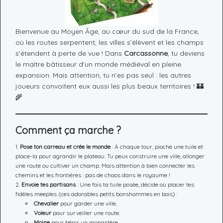
Bienvenue au Moyen Âge, au cœur du sud de la France,
où les routes serpentent, les villes s’élèvent et les champs
s’étendent à perte de vue ! Dans
Carcassonne
, tu deviens
le maître bâtisseur d’un monde médiéval en pleine
expansion. Mais attention, tu n’es pas seul : les autres
joueurs convoitent eux aussi les plus beaux territoires ! 🏰
🌾
Comment ça marche ?
Pose ton carreau et crée le monde
: À chaque tour, pioche une tuile et
place-la pour agrandir le plateau. Tu peux construire une ville, allonger
une route ou cultiver un champ. Mais attention à bien connecter les
chemins et les frontières : pas de chaos dans le royaume !
Envoie tes partisans
: Une fois ta tuile posée, décide où placer tes
fidèles meeples (ces adorables petits bonshommes en bois) :
Chevalier
pour garder une ville.
Voleur
pour surveiller une route.
Moine
pour bénir un monastère.