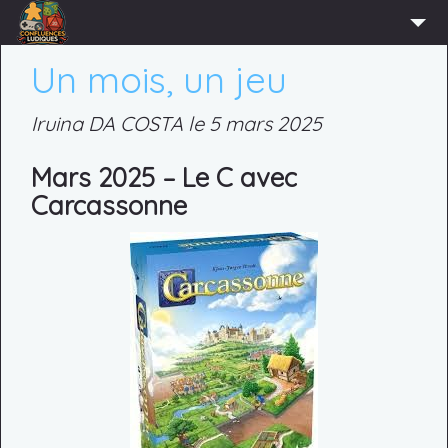
ACCUEIL
Un mois, un jeu
L’ASSOCIATION
Iruina DA COSTA le 5 mars 2025
ADHÉRER
Mars 2025 – Le C avec
AGENDA
Carcassonne
ACTUS
LUDOTHÈQUE
PARTENAIRES
PRESSE
CONTACT
CONNEXION