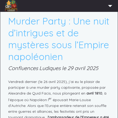
ACCUEIL
Murder Party : Une nuit
L’ASSOCIATION
d’intrigues et de
ADHÉRER
mystères sous l’Empire
AGENDA
napoléonien
ACTUS
LUDOTHÈQUE
Confluences Ludiques le 29 avril 2025
PARTENAIRES
Vendredi dernier (le 26 avril 2025), j’ai eu le plaisir de
PRESSE
participer à une murder party captivante, proposée par
Alexandre de Quid Facis, nous plongeant en
avril 1810
, à
CONTACT
er
l’époque où Napoléon I
épousait Marie-Louise
CONNEXION
d’Autriche. Alors que l’Europe entière retenait son souffle
entre guerres et alliances, les festivités ont pris un
tournant dramatique :
l’ambassadeur de l’Empereur a été