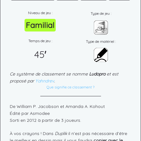
Niveau de jeu :
Type de jeu :
Familial
Temps de jeu :
Type de matériel :
45
'
Ce système de classement se nomme
Ludopro
et est
proposé par
Yahndrev
.
Que signifie ce classement ?
De William P. Jacobson et Amanda A. Kohout
Édité par Asmodee
Sorti en 2012 à partir de 3 joueurs.
À vos crayons ! Dans
Duplik
il n’est pas nécessaire d’être
le meilleur en dessin mais il vous faudra
copier avec le