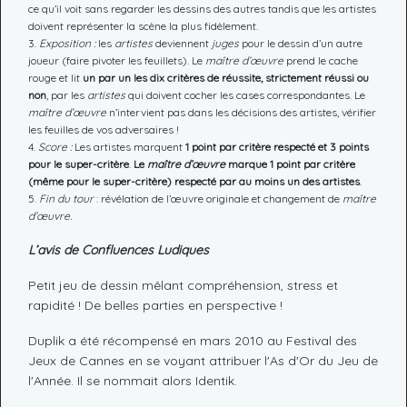
ce qu’il voit sans regarder les dessins des autres tandis que les artistes
doivent représenter la scène la plus fidèlement.
Exposition :
les
artistes
deviennent
juges
pour le dessin d’un autre
joueur (faire pivoter les feuillets). Le
maître d’œuvre
prend le cache
rouge et lit
un par un les dix critères de réussite, strictement réussi ou
non
, par les
artistes
qui doivent cocher les cases correspondantes. Le
maître d’œuvre
n’intervient pas dans les décisions des artistes, vérifier
les feuilles de vos adversaires !
Score :
Les artistes marquent
1 point par critère respecté et 3 points
pour le super-critère
.
Le
maître d’œuvre
marque 1 point par critère
(même pour le super-critère) respecté par au moins un des artistes
.
Fin du tour
: révélation de l’œuvre originale et changement de
maître
d’œuvre.
L’avis de Confluences Ludiques
Petit jeu de dessin mêlant compréhension, stress et
rapidité ! De belles parties en perspective !
Duplik a été récompensé en mars 2010 au Festival des
Jeux de Cannes en se voyant attribuer l'As d'Or du Jeu de
l'Année. Il se nommait alors Identik.