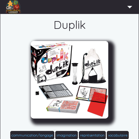
ACCUEIL
Duplik
L’ASSOCIATION
ADHÉRER
AGENDA
ACTUS
LUDOTHÈQUE
PARTENAIRES
PRESSE
CONTACT
CONNEXION
communication/langage
imagination
représentation
vocabulaire