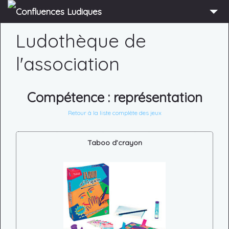
ACCUEIL
Ludothèque de
L’ASSOCIATION
l'association
ADHÉRER
AGENDA
Compétence :
représentation
ACTUS
Retour à la liste complète des jeux
LUDOTHÈQUE
Taboo d’crayon
PARTENAIRES
PRESSE
CONTACT
CONNEXION