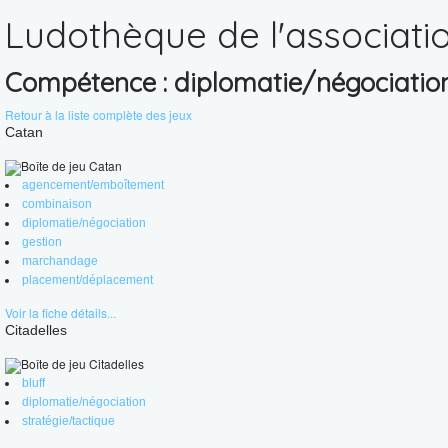
Ludothèque de l'associati
Compétence :
diplomatie/négociatio
Retour à la liste complète des jeux
Catan
agencement/emboîtement
combinaison
diplomatie/négociation
gestion
marchandage
placement/déplacement
Voir la fiche détails...
Citadelles
bluff
diplomatie/négociation
stratégie/tactique