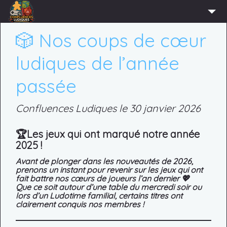
ACCUEIL
🎲 Nos coups de cœur
L’ASSOCIATION
ludiques de l’année
ADHÉRER
passée
AGENDA
Confluences Ludiques le 30 janvier 2026
ACTUS
LUDOTHÈQUE
🏆
Les jeux qui ont marqué notre année
2025 !
PARTENAIRES
Avant de plonger dans les nouveautés de 2026,
PRESSE
prenons un instant pour revenir sur les
jeux qui ont
fait battre nos cœurs de joueurs
l’an dernier 💖
CONTACT
Que ce soit autour d’une table du mercredi soir ou
lors d’un Ludotime familial, certains titres ont
CONNEXION
clairement conquis nos membres !