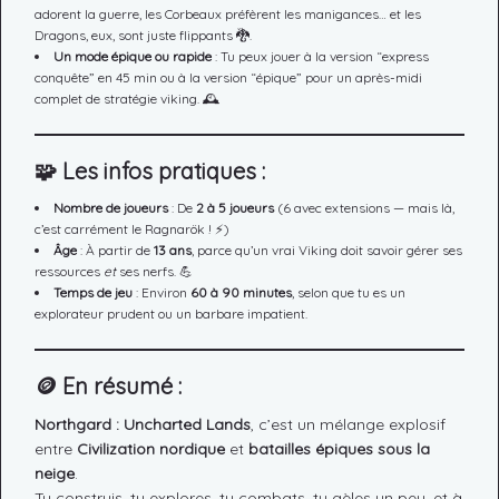
adorent la guerre, les Corbeaux préfèrent les manigances… et les
Dragons, eux, sont juste flippants 🐉.
Un mode épique ou rapide
: Tu peux jouer à la version “express
conquête” en 45 min ou à la version “épique” pour un après-midi
complet de stratégie viking. 🕰️
🧩
Les infos pratiques :
Nombre de joueurs
: De
2 à 5 joueurs
(6 avec extensions — mais là,
c’est carrément le Ragnarök ! ⚡)
Âge
: À partir de
13 ans
, parce qu’un vrai Viking doit savoir gérer ses
ressources
et
ses nerfs. 💪
Temps de jeu
: Environ
60 à 90 minutes
, selon que tu es un
explorateur prudent ou un barbare impatient.
🪙
En résumé :
Northgard : Uncharted Lands
, c’est un mélange explosif
entre
Civilization nordique
et
batailles épiques sous la
neige
.
Tu construis, tu explores, tu combats, tu gèles un peu, et à