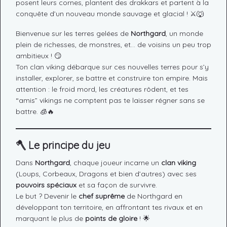
posent leurs cornes, plantent des drakkars et partent à la
conquête d’un nouveau monde sauvage et glacial ! ⚔️🐺
Bienvenue sur les terres gelées de
Northgard
, un monde
plein de richesses, de monstres, et… de voisins un peu trop
ambitieux ! 😏
Ton clan viking débarque sur ces nouvelles terres pour s’y
installer, explorer, se battre et construire ton empire. Mais
attention : le froid mord, les créatures rôdent, et tes
“amis” vikings ne comptent pas te laisser régner sans se
battre. 🧊🔥
🪓
Le principe du jeu
Dans
Northgard
, chaque joueur incarne un
clan viking
(Loups, Corbeaux, Dragons et bien d’autres) avec ses
pouvoirs spéciaux
et sa façon de survivre.
Le but ? Devenir le
chef suprême
de Northgard en
développant ton territoire, en affrontant tes rivaux et en
marquant le plus de
points de gloire
! 🌟