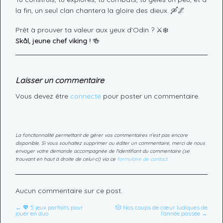
la fin, un seul clan chantera la gloire des dieux. 🛶🌌
Prêt à prouver ta valeur aux yeux d’Odin ? ⚔️❄️
Skål, jeune chef viking !
🍻
Laisser un commentaire
Vous devez être
connecté
pour poster un commentaire.
La fonctionnalité permettant de gérer vos commentaires n'est pas encore
disponible. Si vous souhaitez supprimer ou éditer un commentaire, merci de nous
envoyer votre demande accompagnée de l'identifiant du commentaire (se
trouvant en haut à droite de celui-ci) via ce
formulaire de contact.
Aucun commentaire sur ce post.
← 💖 5 jeux parfaits pour
🎲 Nos coups de cœur ludiques de
jouer en duo
l’année passée →