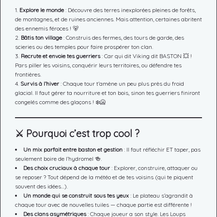
Explore le monde
: Découvre des terres inexplorées pleines de forêts,
de montagnes, et de ruines anciennes. Mais attention, certaines abritent
des ennemis féroces ! 🐻
Bâtis ton village
: Construis des fermes, des tours de garde, des
scieries ou des temples pour faire prospérer ton clan.
Recrute et envoie tes guerriers
: Car qui dit Viking dit BASTON 💥 !
Pars piller les voisins, conquérir leurs territoires, ou défendre tes
frontières.
Survis à l’hiver
: Chaque tour t’amène un peu plus près du froid
glacial. Il faut gérer ta nourriture et ton bois, sinon tes guerriers finiront
congelés comme des glaçons ! ❄️🥶
⚔️
Pourquoi c’est trop cool ?
Un mix parfait entre baston et gestion
: Il faut réfléchir ET taper, pas
seulement boire de l’hydromel 🍻.
Des choix cruciaux à chaque tour
: Explorer, construire, attaquer ou
se reposer ? Tout dépend de la météo et de tes voisins (qui te piquent
souvent des idées…).
Un monde qui se construit sous tes yeux
: Le plateau s’agrandit à
chaque tour avec de nouvelles tuiles — chaque partie est différente !
Des clans asymétriques
: Chaque joueur a son style. Les Loups