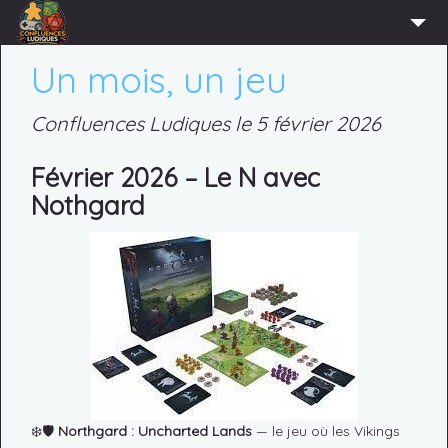
ACCUEIL
Un mois, un jeu
L’ASSOCIATION
Confluences Ludiques le 5 février 2026
ADHÉRER
Février 2026 – Le N avec
AGENDA
Nothgard
ACTUS
LUDOTHÈQUE
PARTENAIRES
PRESSE
CONTACT
CONNEXION
❄️🛡️
Northgard : Uncharted Lands
— le jeu où les Vikings