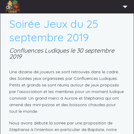
ACCUEIL
Soirée Jeux du 25
L’ASSOCIATION
septembre 2019
ADHÉRER
Confluences Ludiques le 30 septembre
AGENDA
2019
ACTUS
Une dizaine de joueurs se sont retrouvés dans le cadre
LUDOTHÈQUE
des Soirées jeux organisées par Confluences Ludiques.
Petits et grands se sont réunis autour de jeux proposés
PARTENAIRES
par l’association et les membres pour un moment ludique
PRESSE
convivial. Un grand merci à Aurore et Stéphania qui ont
amené des mini-pizzas et des boissons chaudes pour
CONTACT
tout le monde.
CONNEXION
Nous avons débuté la soirée par une proposition de
Stéphania à l’intention en particulier de Baptiste, notre