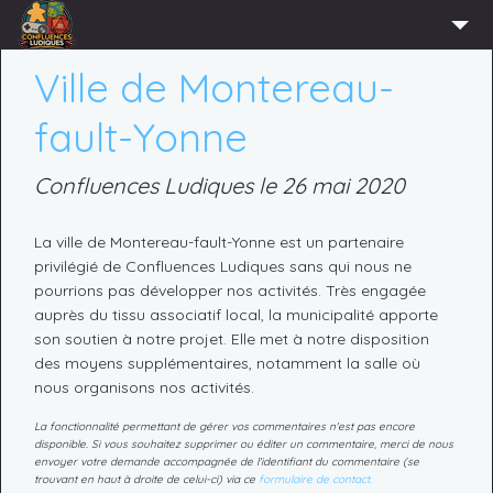
ACCUEIL
Ville de Montereau-
L’ASSOCIATION
fault-Yonne
ADHÉRER
Confluences Ludiques le 26 mai 2020
AGENDA
ACTUS
La ville de Montereau-fault-Yonne est un partenaire
privilégié de Confluences Ludiques sans qui nous ne
LUDOTHÈQUE
pourrions pas développer nos activités. Très engagée
auprès du tissu associatif local, la municipalité apporte
PARTENAIRES
son soutien à notre projet. Elle met à notre disposition
PRESSE
des moyens supplémentaires, notamment la salle où
nous organisons nos activités.
CONTACT
La fonctionnalité permettant de gérer vos commentaires n'est pas encore
CONNEXION
disponible. Si vous souhaitez supprimer ou éditer un commentaire, merci de nous
envoyer votre demande accompagnée de l'identifiant du commentaire (se
trouvant en haut à droite de celui-ci) via ce
formulaire de contact.