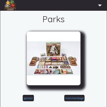
ACCUEIL
Parks
L’ASSOCIATION
ADHÉRER
AGENDA
ACTUS
LUDOTHÈQUE
PARTENAIRES
PRESSE
CONTACT
CONNEXION
gestion
marchandage