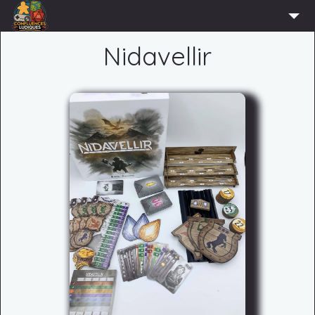
ACCUEIL
Nidavellir
L’ASSOCIATION
ADHÉRER
AGENDA
ACTUS
LUDOTHÈQUE
PARTENAIRES
PRESSE
CONTACT
CONNEXION