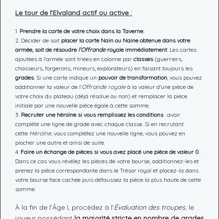
Le tour de l’Elvaland actif ou active :
Prendre la carte de votre choix dans la Taverne
.
Décider de soit
placer la carte Nain ou Naine obtenue dans votre
armée, soit de résoudre
l’Offrande
royale immédiatement
. Les cartes
ajoutées à l’armée sont triées en colonne par
classes
(guerriers,
chasseurs, forgerons, mineurs, explorateurs) en faisant toujours les
grades
. Si une carte indique un
pouvoir de transformation
, vous pouvez
additionner la valeur de l’
Offrande royale
à la valeur d’une pièce de
votre choix du plateau (déjà résolue ou non) et remplacer la pièce
initiale par une nouvelle pièce égale à cette somme.
Recruter une héroïne si vous remplissez les conditions
: avoir
complété une ligne de grade avec chaque classe. Si en recrutant
cette
Héroïne
, vous complétez une nouvelle ligne, vous pouvez en
piocher une autre et ainsi de suite.
Faire un échange de pièces si vous avez placé une pièce de valeur 0
.
Dans ce cas vous révélez les pièces de votre bourse, additionnez-les et
prenez la pièce correspondante dans le Trésor royal et placez-la dans
votre bourse face cachée puis défaussez la pièce la plus haute de cette
somme.
À la fin de l’Âge I, procédez à l’
Évaluation des troupes
, le
joueur possédant
la
majorité stricte
en nombre de grades