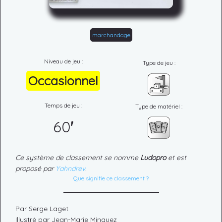
marchandage
Niveau de jeu :
Type de jeu :
Occasionnel
Temps de jeu :
Type de matériel :
60
'
Ce système de classement se nomme
Ludopro
et est
proposé par
Yahndrev
.
Que signifie ce classement ?
Par Serge Laget
Illustré par Jean-Marie Minguez