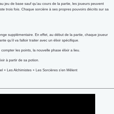
au jeu de base sauf qu’au cours de la partie, les joueurs peuvent
te trois fois. Chaque sorcière à ses propres pouvoirs décrits sur sa
nge supplémentaire. En effet, au début de la partie, chaque joueur
e qu’il va falloir traiter avec un élixir spécifique.
ompter les points, la nouvelle phase élixir a lieu.
ixir à partir de sa potion.
el + Les Alchimistes + Les Sorcières s'en Mêlent