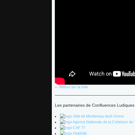
← Retour sur la liste
Les partenaires de Confluences Ludiques