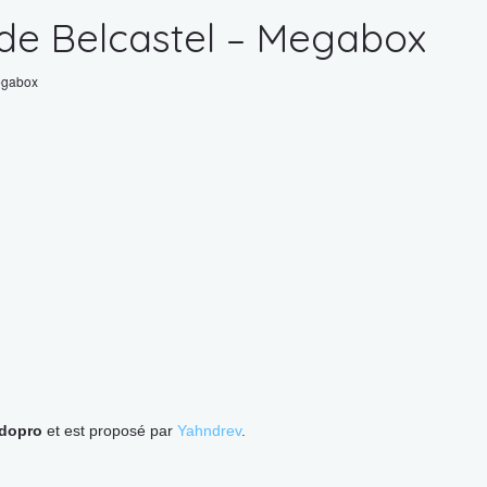
 de Belcastel – Megabox
dopro
et est proposé par
Yahndrev
.