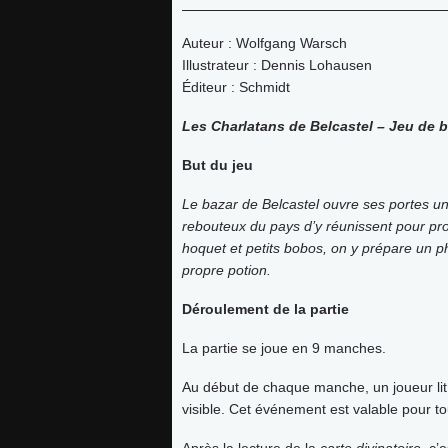
Actus
Auteur : Wolfgang Warsch
Illustrateur : Dennis Lohausen
Éditeur : Schmidt
ludothèque
Les Charlatans de Belcastel – Jeu de 
But du jeu
partenaires
Le bazar de Belcastel ouvre ses portes une
rebouteux du pays d’y réunissent pour pro
presse
hoquet et petits bobos, on y prépare un p
propre potion.
Contact
Déroulement de la partie
La partie se joue en 9 manches.
Connexion
Au début de chaque manche, un joueur lit 
visible. Cet événement est valable pour to