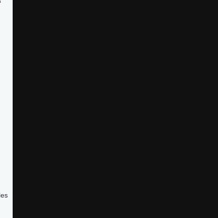
s
les