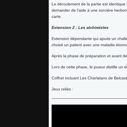
Le déroulement de la partie est identique 
demander de l’aide à une sorcière herboris
carte.
Extension 2 : Les alchimistes
Extension dépendante qui ajoute un challe
choisit un patient avec une maladie étonnant
Après la phase de préparation et avant de c
Lors de cette phase, le joueur distille un él
Coffret incluant Les Charlatans de Belcast
Jeux reliés :