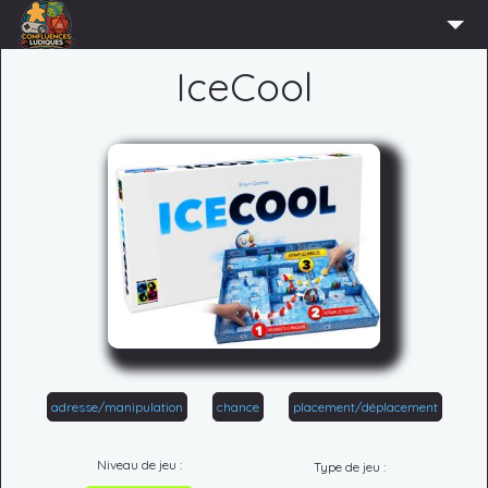
ACCUEIL
IceCool
L’ASSOCIATION
ADHÉRER
AGENDA
ACTUS
LUDOTHÈQUE
PARTENAIRES
PRESSE
CONTACT
adresse/manipulation
chance
placement/déplacement
CONNEXION
Niveau de jeu :
Type de jeu :