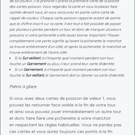
de sa couleur, il le prend et il prend la première carte de la pioche
des cartes poisson. Vous regardez la carte et vous la placez face
cachée devant vous, et vous recouvrez en partie votre carte de
rappel de couleur. Chaque carte poisson rapporte autant de points
que le chiffre inscrit sur la carte. Il est tout à fait possible de passer
par plusieurs portes pendant un tour et donc de marquer plusieurs
poissons si votre pichenette a été assez bonne. Important ! Passer
complètement une porte signifie qu’avant la pichenette le manchot
se trouve entièrement d’un côté, et après la pichenette, le manchot se
trouve entièrement de l’autre côté.
Si le
Surveillant
, à n’importe quel moment pendant son tour,
touche un
Garnement
ou plus, il leur prend leur carte d’identité.
Si un
Garnement
, à n’importe quel moment pendant son tour
touche le
Surveillant,
le Garnement doit lui donner sa carte d’identité.
Patins à glace
Si vous avez deux cartes de poisson de valeur 1, vous
pouvez les retourner face visible à la fin de votre tour,
et ainsi vous pouvez jouer immédiatement un autre tour
et donc faire faire une pichenette à votre manchot
en respectant les règles habituelles. Vous ne perdez pas
ces cartes et vous aurez toujours ces points à la fin