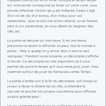
indiquent une action et un timer. Lorsque le temps de jeu
sur votre écran correspond au timer sur votre carte, vous
pouvez effectuer l’action qui y est indiquée. Il peut s’agir
d’un vol de clé, d’un bonus, d’un malus pour vos
adversaires.. Que ce soit une action directe, ou en faisant
peur à vos adversaires, en vous alliant au Seigneur des
clés, etc…
La partie se déroule sur une heure. Si en une heure,
personne ne réussit à affronter sa peur, tout le monde a
perdu… Mais si quelqu’un y arrive, alors il sera le seul
vainqueur ! Pendant toute la partie, un décompte s’affiche
à l’écran. Ce décompte est très important car il vous
permet de suivre le temps qu’il vous reste pour jouer, mais
il permet surtout de jouer les fameuses cartes Temps.
La partie s’arrête soit à la fin du décompte, soit lorsqu’un
joueur a réussi à obtenir les six clés, à atteindre le
cercueil, et piocher son propre cauchemar pour affonter
sa plus grande peur !
Un jeu vraiment original, qui ne vieillit pas et auquel on