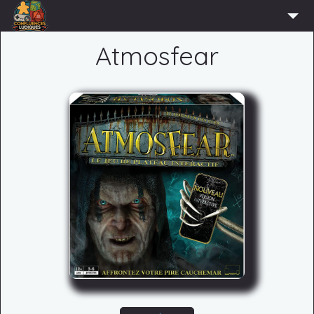
ACCUEIL
Atmosfear
L’ASSOCIATION
ADHÉRER
AGENDA
ACTUS
LUDOTHÈQUE
PARTENAIRES
PRESSE
CONTACT
CONNEXION