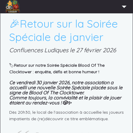
ACCUEIL
🎉Retour sur la Soirée
L’ASSOCIATION
Spéciale de janvier
ADHÉRER
Confluences Ludiques le 27 février 2026
AGENDA
ACTUS
🏷️
Retour sur notre Soirée Spéciale Blood Of The
Clocktower : enquête, défis et bonne humeur !
LUDOTHÈQUE
Ce vendredi 30 janvier 2026, notre association a
PARTENAIRES
accueilli une nouvelle
Soirée Spéciale
placée sous le
signe de Blood Of The Clocktower.
PRESSE
Comme toujours, la convivialité et le plaisir de jouer
étaient au rendez-vous ! 🎲✨
CONTACT
Dès 20h30, le local de l’association à accueillie les joueurs
CONNEXION
impatients de (re)découvrir ce titre emblématique.