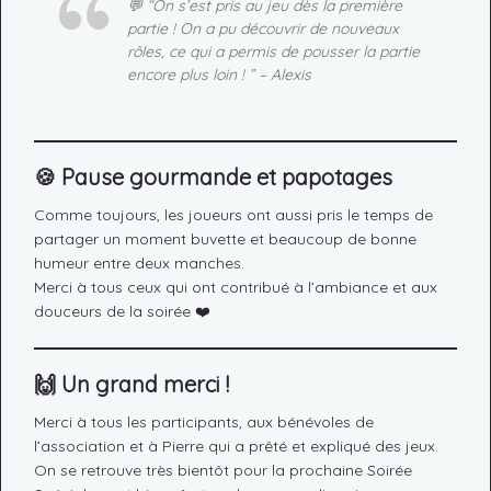
💬 “On s’est pris au jeu dès la première
partie ! On a pu découvrir de nouveaux
rôles, ce qui a permis de pousser la partie
encore plus loin ! ” –
Alexis
🍪
Pause gourmande et papotages
Comme toujours, les joueurs ont aussi pris le temps de
partager un moment buvette et beaucoup de bonne
humeur entre deux manches.
Merci à tous ceux qui ont contribué à l’ambiance et aux
douceurs de la soirée ❤️
🙌
Un grand merci !
Merci à tous les participants, aux bénévoles de
l’association et à Pierre qui a prêté et expliqué des jeux.
On se retrouve très bientôt pour la prochaine Soirée