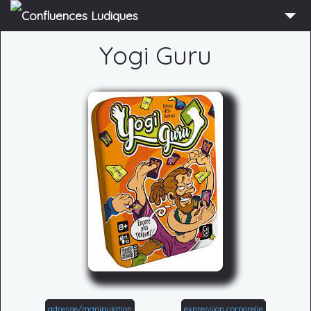
ACCUEIL
Yogi Guru
L’ASSOCIATION
ADHÉRER
AGENDA
ACTUS
LUDOTHÈQUE
PARTENAIRES
PRESSE
CONTACT
CONNEXION
adresse/manipulation
expression corporelle