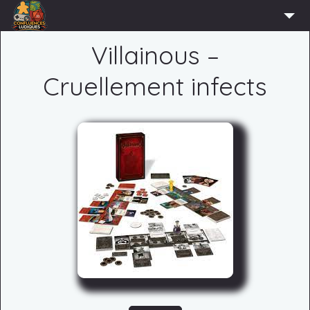
ACCUEIL
Villainous –
L’ASSOCIATION
Cruellement infects
ADHÉRER
AGENDA
ACTUS
LUDOTHÈQUE
PARTENAIRES
PRESSE
CONTACT
CONNEXION