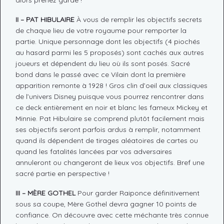
alors prenez garde !
II – PAT HIBULAIRE
À vous de remplir les objectifs secrets
de chaque lieu de votre royaume pour remporter la
partie. Unique personnage dont les objectifs (4 piochés
au hasard parmi les 5 proposés) sont cachés aux autres
joueurs et dépendent du lieu où ils sont posés. Sacré
bond dans le passé avec ce Vilain dont la première
apparition remonte à 1928 ! Gros clin d’oeil aux classiques
de l’univers Disney puisque vous pourrez rencontrer dans
ce deck entièrement en noir et blanc les fameux Mickey et
Minnie. Pat Hibulaire se comprend plutôt facilement mais
ses objectifs seront parfois ardus à remplir, notamment
quand ils dépendent de tirages aléatoires de cartes ou
quand les fatalités lancées par vos adversaires
annuleront ou changeront de lieux vos objectifs. Bref une
sacré partie en perspective !
III – MÈRE GOTHEL
Pour garder Raiponce définitivement
sous sa coupe, Mère Gothel devra gagner 10 points de
confiance. On découvre avec cette méchante très connue