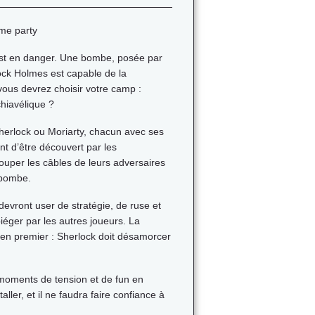
ame party
st en danger. Une bombe, posée par
lock Holmes est capable de la
vous devrez choisir votre camp :
hiavélique ?
herlock ou Moriarty, chacun avec ses
ant d’être découvert par les
ouper les câbles de leurs adversaires
 bombe.
evront user de stratégie, de ruse et
piéger par les autres joueurs. La
f en premier : Sherlock doit désamorcer
 moments de tension et de fun en
ller, et il ne faudra faire confiance à