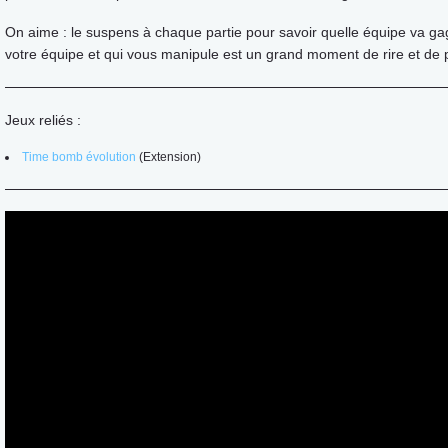
On aime : le suspens à chaque partie pour savoir quelle équipe va ga
votre équipe et qui vous manipule est un grand moment de rire et de pl
Jeux reliés :
Time bomb évolution
(Extension)