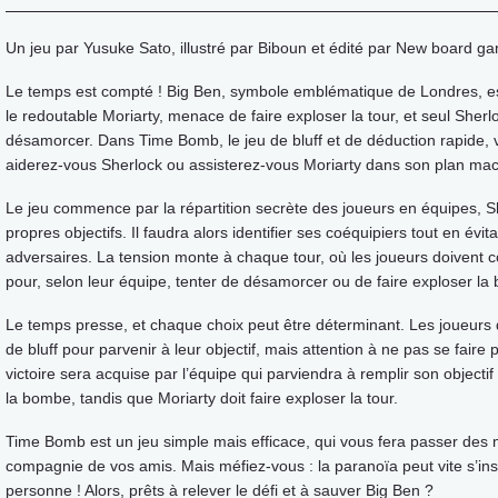
Un jeu par Yusuke Sato, illustré par Biboun et édité par New board g
Le temps est compté ! Big Ben, symbole emblématique de Londres, e
le redoutable Moriarty, menace de faire exploser la tour, et seul Sher
désamorcer. Dans Time Bomb, le jeu de bluff et de déduction rapide, 
aiderez-vous Sherlock ou assisterez-vous Moriarty dans son plan mac
Le jeu commence par la répartition secrète des joueurs en équipes, S
propres objectifs. Il faudra alors identifier ses coéquipiers tout en évit
adversaires. La tension monte à chaque tour, où les joueurs doivent c
pour, selon leur équipe, tenter de désamorcer ou de faire exploser la
Le temps presse, et chaque choix peut être déterminant. Les joueurs d
de bluff pour parvenir à leur objectif, mais attention à ne pas se faire 
victoire sera acquise par l’équipe qui parviendra à remplir son objecti
la bombe, tandis que Moriarty doit faire exploser la tour.
Time Bomb est un jeu simple mais efficace, qui vous fera passer des
compagnie de vos amis. Mais méfiez-vous : la paranoïa peut vite s’insta
personne ! Alors, prêts à relever le défi et à sauver Big Ben ?