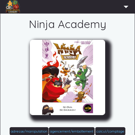
ACCUEIL
Ninja Academy
L’ASSOCIATION
ADHÉRER
AGENDA
ACTUS
LUDOTHÈQUE
PARTENAIRES
PRESSE
CONTACT
CONNEXION
adresse/manipulation
agencement/emboîtement
calcul/comptage