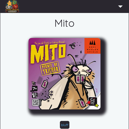
ACCUEIL
Mito
L’ASSOCIATION
ADHÉRER
AGENDA
ACTUS
LUDOTHÈQUE
PARTENAIRES
PRESSE
CONTACT
CONNEXION
bluff