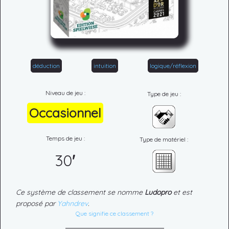
déduction
intuition
logique/réflexion
Niveau de jeu :
Type de jeu :
Occasionnel
Temps de jeu :
Type de matériel :
30
'
Ce système de classement se nomme
Ludopro
et est
proposé par
Yahndrev
.
Que signifie ce classement ?