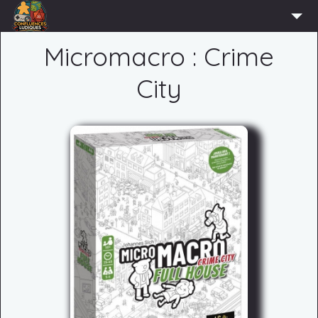
ACCUEIL
Micromacro : Crime
L’ASSOCIATION
City
ADHÉRER
AGENDA
ACTUS
LUDOTHÈQUE
PARTENAIRES
PRESSE
CONTACT
CONNEXION