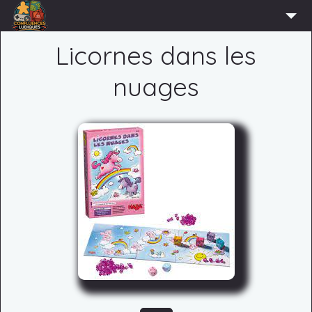
ACCUEIL
Licornes dans les
L’ASSOCIATION
nuages
ADHÉRER
AGENDA
ACTUS
LUDOTHÈQUE
PARTENAIRES
PRESSE
CONTACT
CONNEXION