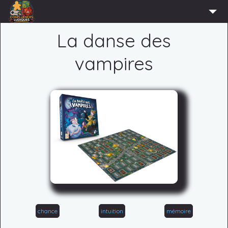
ACCUEIL
La danse des
L’ASSOCIATION
vampires
ADHÉRER
AGENDA
ACTUS
LUDOTHÈQUE
PARTENAIRES
PRESSE
CONTACT
CONNEXION
chance
intuition
mémoire