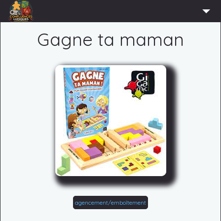
ACCUEIL
Gagne ta maman
L’ASSOCIATION
ADHÉRER
AGENDA
ACTUS
LUDOTHÈQUE
PARTENAIRES
PRESSE
CONTACT
CONNEXION
agencement/emboîtement