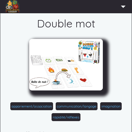
ACCUEIL
Double mot
L’ASSOCIATION
ADHÉRER
AGENDA
ACTUS
LUDOTHÈQUE
PARTENAIRES
PRESSE
CONTACT
appariement/association
communication/langage
imagination
CONNEXION
rapidité/réflexes