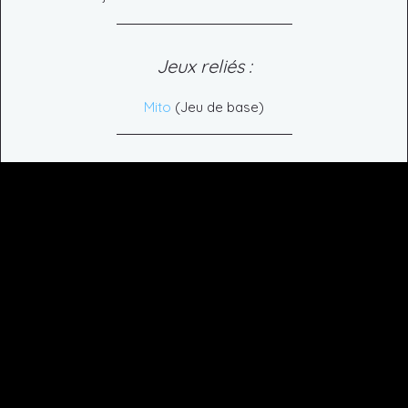
Jeux reliés :
Mito
(Jeu de base)