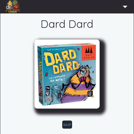
ACCUEIL
Dard Dard
L’ASSOCIATION
ADHÉRER
AGENDA
ACTUS
LUDOTHÈQUE
PARTENAIRES
PRESSE
CONTACT
CONNEXION
bluff