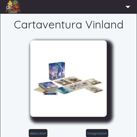
ACCUEIL
Cartaventura Vinland
L’ASSOCIATION
ADHÉRER
AGENDA
ACTUS
LUDOTHÈQUE
PARTENAIRES
PRESSE
CONTACT
CONNEXION
déduction
imagination