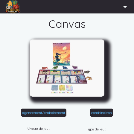
ACCUEIL
Canvas
L’ASSOCIATION
ADHÉRER
AGENDA
ACTUS
LUDOTHÈQUE
PARTENAIRES
PRESSE
CONTACT
agencement/emboîtement
combinaison
CONNEXION
Niveau de jeu :
Type de jeu :