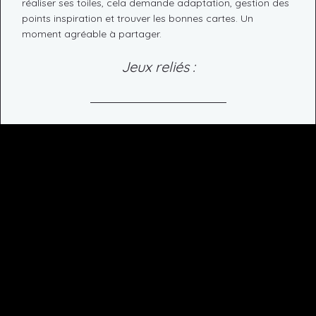
réaliser ses toiles, cela demande adaptation, gestion des
points inspiration et trouver les bonnes cartes. Un
moment agréable à partager.
Jeux reliés :