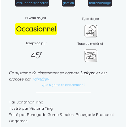
évaluation/enchères
gestion
marchandage
Niveau de jeu :
Type de jeu :
Occasionnel
Temps de jeu :
Type de matériel :
45
'
Ce système de classement se nomme
Ludopro
et est
proposé par
Yahndrev
.
Que signifie ce classement ?
Par Jonathan Ying
Illustré par Victoria Ying
Édité par Renegade Game Studios, Renegade France et
Origames