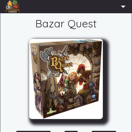
ACCUEIL
Bazar Quest
L’ASSOCIATION
ADHÉRER
AGENDA
ACTUS
LUDOTHÈQUE
PARTENAIRES
PRESSE
CONTACT
CONNEXION