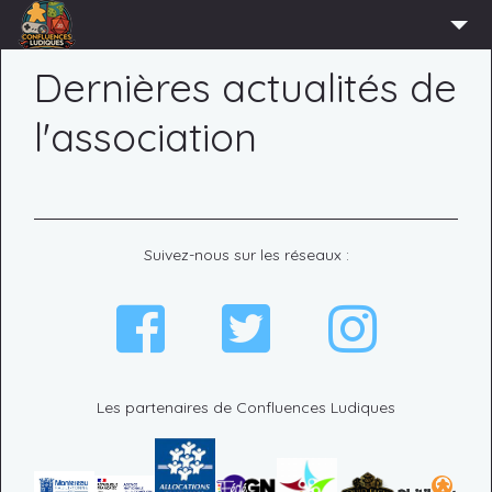
ACCUEIL
Dernières actualités de
L’ASSOCIATION
l'association
ADHÉRER
AGENDA
ACTUS
Suivez-nous sur les réseaux :
LUDOTHÈQUE
PARTENAIRES
PRESSE
CONTACT
Les partenaires de Confluences Ludiques
CONNEXION