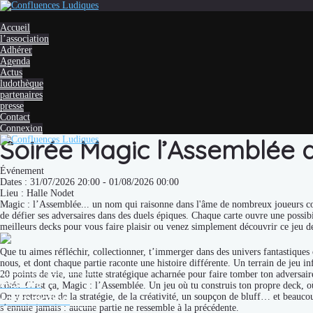
Accueil
l’association
Adhérer
Agenda
Actus
ludothèque
partenaires
presse
Contact
Connexion
Soirée Magic l’Assemblée 
Événement
Dates : 31/07/2026 20:00 - 01/08/2026 00:00
Lieu : Halle Nodet
Magic : l’Assemblée... un nom qui raisonne dans l'âme de nombreux joueurs comm
de défier ses adversaires dans des duels épiques. Chaque carte ouvre une possib
meilleurs decks pour vous faire plaisir ou venez simplement découvrir ce jeu d
Que tu aimes réfléchir, collectionner, t’immerger dans des univers fantastique
nous, et dont chaque partie raconte une histoire différente. Un terrain de jeu in
20 points de vie, une lutte stratégique acharnée pour faire tomber ton adversai
Accueil
côtés. C’est ça, Magic : l’Assemblée. Un jeu où tu construis ton propre deck, 
l’association
On y retrouve de la stratégie, de la créativité, un soupçon de bluff… et beaucou
s’ennuie jamais : aucune partie ne ressemble à la précédente.