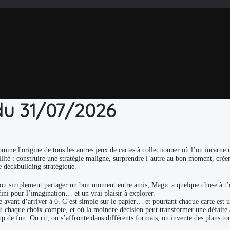
du 31/07/2026
e l'origine de tous les autres jeux de cartes à collectionner où l’on incarne u
ilité : construire une stratégie maligne, surprendre l’autre au bon moment, crée
e deckbuilding stratégique.
s ou simplement partager un bon moment entre amis, Magic a quelque chose à t’o
fini pour l’imagination… et un vrai plaisir à explorer.
re avant d’arriver à 0. C’est simple sur le papier… et pourtant chaque carte est
où chaque choix compte, et où la moindre décision peut transformer une défaite 
p de fun. On rit, on s’affronte dans différents formats, on invente des plans to