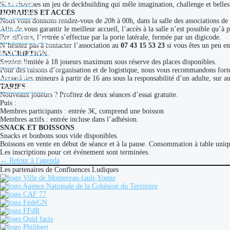
Adhérer
Si tu cherches un jeu de deckbuilding qui mêle imagination, challenge et belles 
Agenda
HORAIRES ET ACCÈS
Nous vous donnons rendez-vous de
20h
à 00h, dans la salle des associations d
Actus
Afin de vous garantir le meilleur accueil, l’accès à la salle n’est possible qu’à p
ludothèque
Par ailleurs, l’entrée s’effectue par la porte latérale, fermée par un digicode.
N’hésitez pas à contacter l’association au
07 43 15 53 23
si vous êtes un peu en
partenaires
INSCRIPTION
presse
Session limitée à 18 joueurs maximum sous réserve des places disponibles.
Pour des raisons d’organisation et de logistique, nous vous recommandons fortem
Contact
Accueil des mineurs à partir de 16 ans sous la responsabilité d’un adulte, sur a
Connexion
TARIFS
Nouveaux joueurs ? Profitez de deux séances d’essai gratuite.
Puis :
Membres participants : entrée 3€, comprend une boisson
Membres actifs : entrée incluse dans l’adhésion.
SNACK ET BOISSONS
Snacks et bonbons sous vide disponibles.
Boissons en vente en début de séance et à la pause. Consommation à table uniqu
Les inscriptions pour cet événement sont terminées.
← Retour à l'agenda
Les partenaires de Confluences Ludiques