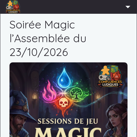
ACCUEIL
Soirée Magic
L’ASSOCIATION
l’Assemblée du
ADHÉRER
23/10/2026
AGENDA
ACTUS
LUDOTHÈQUE
PARTENAIRES
PRESSE
CONTACT
CONNEXION