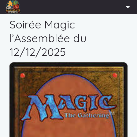
ACCUEIL
Soirée Magic
L’ASSOCIATION
l’Assemblée du
ADHÉRER
12/12/2025
AGENDA
ACTUS
LUDOTHÈQUE
PARTENAIRES
PRESSE
CONTACT
CONNEXION