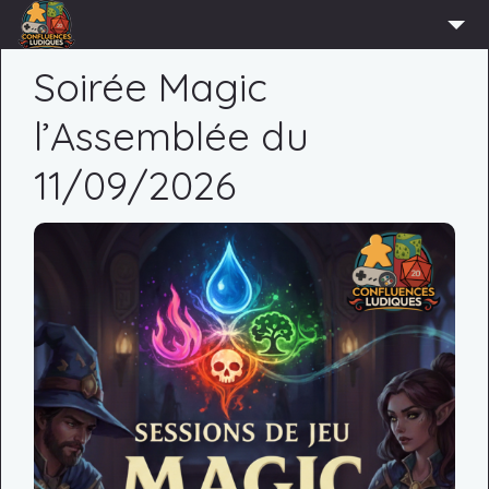
ACCUEIL
Soirée Magic
L’ASSOCIATION
l’Assemblée du
ADHÉRER
11/09/2026
AGENDA
ACTUS
LUDOTHÈQUE
PARTENAIRES
PRESSE
CONTACT
CONNEXION