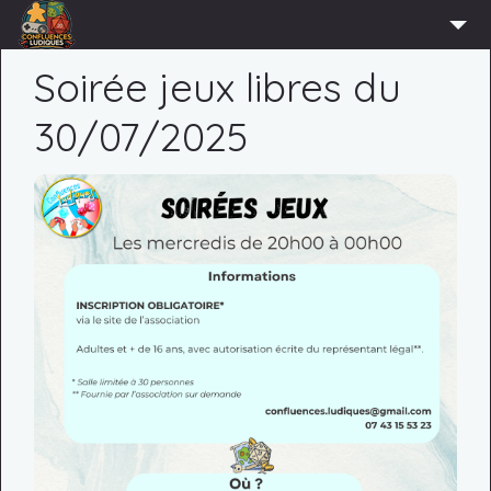
ACCUEIL
Soirée jeux libres du
L’ASSOCIATION
30/07/2025
ADHÉRER
AGENDA
ACTUS
LUDOTHÈQUE
PARTENAIRES
PRESSE
CONTACT
CONNEXION