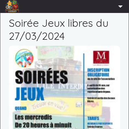
ACCUEIL
Soirée Jeux libres du
L’ASSOCIATION
27/03/2024
ADHÉRER
AGENDA
ACTUS
LUDOTHÈQUE
PARTENAIRES
PRESSE
CONTACT
CONNEXION